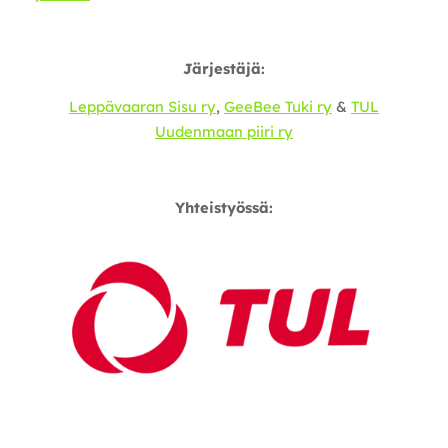
Järjestäjä:
Leppävaaran Sisu ry
,
GeeBee Tuki ry
&
TUL
Uudenmaan piiri ry
Yhteistyössä: