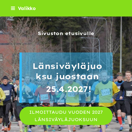
Siirry
Valikko
sivun
sisältöön
Sivuston etusivulle
Länsiväyläjuo
ksu juostaan
25.4.2027!
ILMOITTAUDU VUODEN 2027
LÄNSIVÄYLÄJUOKSUUN