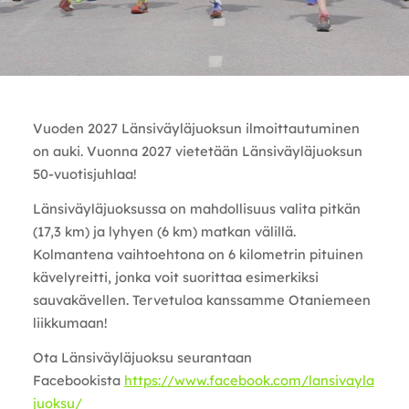
Vuoden 2027 Länsiväyläjuoksun ilmoittautuminen
on auki. Vuonna 2027 vietetään Länsiväyläjuoksun
50-vuotisjuhlaa!
Länsiväyläjuoksussa on mahdollisuus valita pitkän
(17,3 km) ja lyhyen (6 km) matkan välillä.
Kolmantena vaihtoehtona on 6 kilometrin pituinen
kävelyreitti, jonka voit suorittaa esimerkiksi
sauvakävellen. Tervetuloa kanssamme Otaniemeen
liikkumaan!
Ota Länsiväyläjuoksu seurantaan
Facebookista
https://www.facebook.com/lansivayla
juoksu/