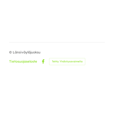
©
Länsiväyläjuoksu
Tietosuojaseloste
Tehty Yhdistysavaimella
Facebook