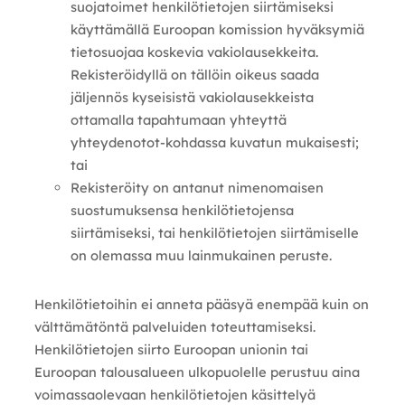
suojatoimet henkilötietojen siirtämiseksi
käyttämällä Euroopan komission hyväksymiä
tietosuojaa koskevia vakiolausekkeita.
Rekisteröidyllä on tällöin oikeus saada
jäljennös kyseisistä vakiolausekkeista
ottamalla tapahtumaan yhteyttä
yhteydenotot-kohdassa kuvatun mukaisesti;
tai
Rekisteröity on antanut nimenomaisen
suostumuksensa henkilötietojensa
siirtämiseksi, tai henkilötietojen siirtämiselle
on olemassa muu lainmukainen peruste.
Henkilötietoihin ei anneta pääsyä enempää kuin on
välttämätöntä palveluiden toteuttamiseksi.
Henkilötietojen siirto Euroopan unionin tai
Euroopan talousalueen ulkopuolelle perustuu aina
voimassaolevaan henkilötietojen käsittelyä