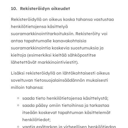
10. Rekisteröidyn oikeudet
Rekisteröidyllä on oikeus koska tahansa vastustaa
henkilötietojensa käsittelyä
suoramarkkinointitarkoituksiin. Rekisteröity voi
antaa tapahtumalle kanavakohtaisia
suoramarkkinointia koskevia suostumuksia ja
kieltoja (esimerkiksi kieltää sähköpostitse
lähetettävät markkinointiviestit).
Lisäksi rekisteröidyllä on lähtökohtaisesti oikeus
soveltuvan tietosuojalainsäädännön mukaisesti
milloin tahansa:
saada tieto henkilötietojensa käsittelystä;
saada pääsy omiin tietoihinsa ja tarkastaa
itseään koskevat tapahtuman käsittelemät
henkilötiedot;
vaatia epätarkan ja virheellisen henkilötiedon