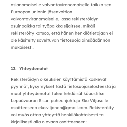
asianomaiselle valvontaviranomaiselle taikka sen
Euroopan unionin jäsenvaltion
valvontaviranomaiselle, jossa rekisteröidyn
asuinpaikka tai työpaikka sijaitsee, mikäli
rekisteröity katsoo, että hänen henkilötietojaan ei
ole käsitelty soveltuvan tietosuojalainsäädännön
mukaisesti.
12. Yhteydenotot
Rekisteröidyn oikeuksien käyttämistä koskevat
pyynnöt, kysymykset tästä tietosuojaselosteesta ja
muut yhteydenotot tulee tehdä sähköpostitse
Leppävaaran Sisun puheenjohtaja Eko Viljaselle
osoitteeseen eko.viljanen@gmail.com. Rekisteröity
voi myös ottaa yhteyttä henkilökohtaisesti tai
kirjallisesti alla olevaan osoitteeseen: