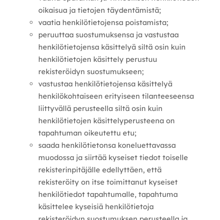
oikaisua ja tietojen täydentämistä;
vaatia henkilötietojensa poistamista;
peruuttaa suostumuksensa ja vastustaa
henkilötietojensa käsittelyä siltä osin kuin
henkilötietojen käsittely perustuu
rekisteröidyn suostumukseen;
vastustaa henkilötietojensa käsittelyä
henkilökohtaiseen erityiseen tilanteeseensa
liittyvällä perusteella siltä osin kuin
henkilötietojen käsittelyperusteena on
tapahtuman oikeutettu etu;
saada henkilötietonsa koneluettavassa
muodossa ja siirtää kyseiset tiedot toiselle
rekisterinpitäjälle edellyttäen, että
rekisteröity on itse toimittanut kyseiset
henkilötiedot tapahtumalle, tapahtuma
käsittelee kyseisiä henkilötietoja
rekisteröidyn suostumuksen perusteella ja