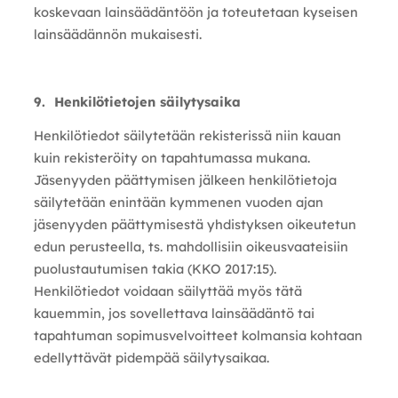
koskevaan lainsäädäntöön ja toteutetaan kyseisen
lainsäädännön mukaisesti.
9. Henkilötietojen säilytysaika
Henkilötiedot säilytetään rekisterissä niin kauan
kuin rekisteröity on tapahtumassa mukana.
Jäsenyyden päättymisen jälkeen henkilötietoja
säilytetään enintään kymmenen vuoden ajan
jäsenyyden päättymisestä yhdistyksen oikeutetun
edun perusteella, ts. mahdollisiin oikeusvaateisiin
puolustautumisen takia (KKO 2017:15).
Henkilötiedot voidaan säilyttää myös tätä
kauemmin, jos sovellettava lainsäädäntö tai
tapahtuman sopimusvelvoitteet kolmansia kohtaan
edellyttävät pidempää säilytysaikaa.