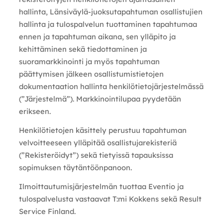
hallinta, Länsiväylä-juoksutapahtuman osallistujien
hallinta ja tulospalvelun tuottaminen tapahtumaa
ennen ja tapahtuman aikana, sen ylläpito ja
kehittäminen sekä tiedottaminen ja
suoramarkkinointi ja myös tapahtuman
päättymisen jälkeen osallistumistietojen
dokumentaation hallinta henkilötietojärjestelmässä
(”Järjestelmä”). Markkinointilupaa pyydetään
erikseen.
Henkilötietojen käsittely perustuu tapahtuman
velvoitteeseen ylläpitää osallistujarekisteriä
(”Rekisteröidyt”) sekä tietyissä tapauksissa
sopimuksen täytäntöönpanoon.
Ilmoittautumisjärjestelmän tuottaa Eventio ja
tulospalvelusta vastaavat T:mi Kokkens sekä Result
Service Finland.