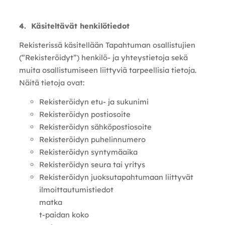
4. Käsiteltävät henkilötiedot
Rekisterissä käsitellään Tapahtuman osallistujien
(”Rekisteröidyt”) henkilö- ja yhteystietoja sekä
muita osallistumiseen liittyviä tarpeellisia tietoja.
Näitä tietoja ovat:
Rekisteröidyn etu- ja sukunimi
Rekisteröidyn postiosoite
Rekisteröidyn sähköpostiosoite
Rekisteröidyn puhelinnumero
Rekisteröidyn syntymäaika
Rekisteröidyn seura tai yritys
Rekisteröidyn juoksutapahtumaan liittyvät
ilmoittautumistiedot
matka
t-paidan koko