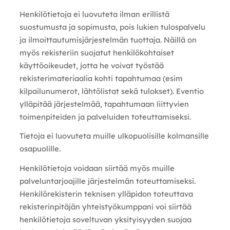
Henkilötietoja ei luovuteta ilman erillistä
suostumusta ja sopimusta, pois lukien tulospalvelu
ja ilmoittautumisjärjestelmän tuottaja. Näillä on
myös rekisteriin suojatut henkilökohtaiset
käyttöoikeudet, jotta he voivat työstää
rekisterimateriaalia kohti tapahtumaa (esim
kilpailunumerot, lähtölistat sekä tulokset). Eventio
ylläpitää järjestelmää, tapahtumaan liittyvien
toimenpiteiden ja palveluiden toteuttamiseksi.
Tietoja ei luovuteta muille ulkopuolisille kolmansille
osapuolille.
Henkilötietoja voidaan siirtää myös muille
palveluntarjoajille järjestelmän toteuttamiseksi.
Henkilörekisterin teknisen ylläpidon toteuttava
rekisterinpitäjän yhteistyökumppani voi siirtää
henkilötietoja soveltuvan yksityisyyden suojaa