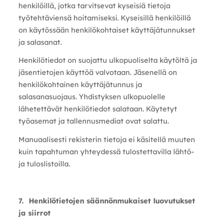
henkilöillä, jotka tarvitsevat kyseisiä tietoja
työtehtäviensä hoitamiseksi. Kyseisillä henkilöillä
on käytössään henkilökohtaiset käyttäjätunnukset
ja salasanat.
Henkilötiedot on suojattu ulkopuoliselta käytöltä ja
jäsentietojen käyttöä valvotaan. Jäsenellä on
henkilökohtainen käyttäjätunnus ja
salasanasuojaus. Yhdistyksen ulkopuolelle
lähetettävät henkilötiedot salataan. Käytetyt
työasemat ja tallennusmediat ovat salattu.
Manuaalisesti rekisterin tietoja ei käsitellä muuten
kuin tapahtuman yhteydessä tulostettavilla lähtö-
ja tuloslistoilla.
7. Henkilötietojen säännönmukaiset luovutukset
ja siirrot