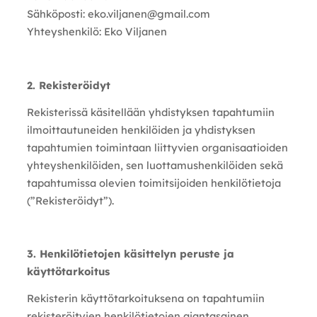
Sähköposti: eko.viljanen@gmail.com
Yhteyshenkilö: Eko Viljanen
2. Rekisteröidyt
Rekisterissä käsitellään yhdistyksen tapahtumiin
ilmoittautuneiden henkilöiden ja yhdistyksen
tapahtumien toimintaan liittyvien organisaatioiden
yhteyshenkilöiden, sen luottamushenkilöiden sekä
tapahtumissa olevien toimitsijoiden henkilötietoja
(”Rekisteröidyt”).
3. Henkilötietojen käsittelyn peruste ja
käyttötarkoitus
Rekisterin käyttötarkoituksena on tapahtumiin
rekisteröityjen henkilötietojen ajantasainen