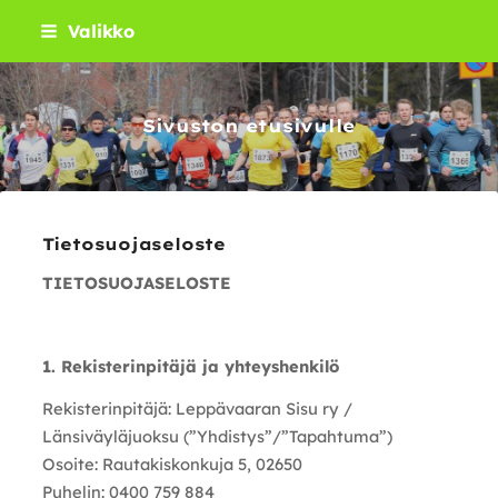
Siirry
Valikko
sivun
sisältöön
Sivuston etusivulle
Tietosuojaseloste
TIETOSUOJASELOSTE
1. Rekisterinpitäjä ja yhteyshenkilö
Rekisterinpitäjä: Leppävaaran Sisu ry /
Länsiväyläjuoksu (”Yhdistys”/”Tapahtuma”)
Osoite: Rautakiskonkuja 5, 02650
Puhelin: 0400 759 884